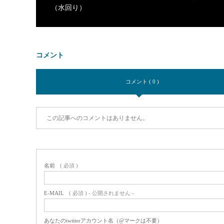
（水回り）
コメント
コメント ( 0 )
この記事へのコメントはありません。
名前
( 必須 )
E-MAIL
( 必須 ) - 公開されません -
あなたのtwitterアカウント名（@マークは不要）