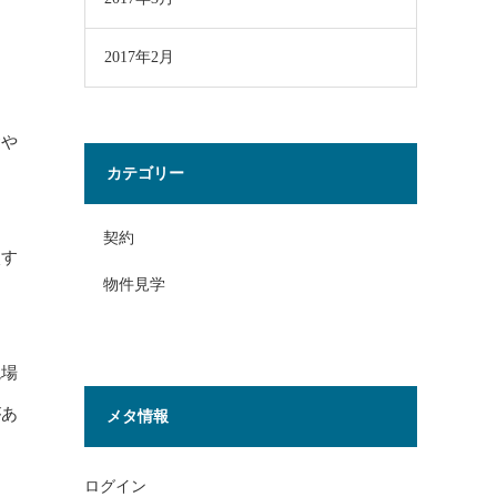
2017年2月
礎や
カテゴリー
契約
較す
物件見学
現場
があ
メタ情報
ログイン