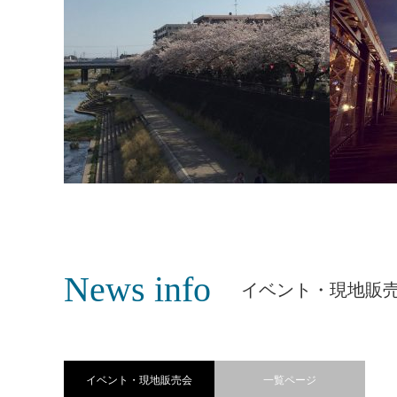
柏尾川は満開の桜です。
お気に入
News info
イベント・現地販
ワー
イベント・現地販売会
一覧ページ