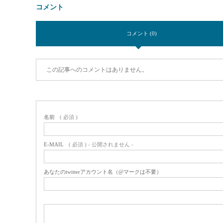
コメント
コメント (0)
この記事へのコメントはありません。
名前
( 必須 )
E-MAIL
( 必須 ) - 公開されません -
あなたのtwitterアカウント名（@マークは不要）