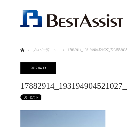
ホーム
ブログ一覧
17882914_193194904521027_729855303
2017.04.13
17882914_193194904521027_